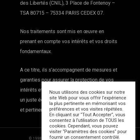
des Libertés (CNIL), 3 Place de Fontenoy –
TSA 80715 – 75334 PARIS CEDEX 07.
Nos traitements sont mis en œuvre en
prenant en compte vos intérêts et vos droits
fondamentaux.
A ce titre, ils s’accompagnent de mesures et
garanties pour assurer la protection de vos
intérêts et de vos droits, tout en établissant
Nous utilisons des cookies sur notre
site Web pour vous offrir l'expérience
un juste équilibre avec les intérêts légitimes
la plus pertinente en mémorisant vos
préférences et vos visites répétées.
et pertinent que nous poursuivons.
En cliquant sur "Tout Accepter", vous
consentez à l'utilisation de TOUS les
cookies. Cependant, vous pouvez
visiter "Paramètres des cookies" pour
fournir un consentement contrôlé.
© 1998-2025 Tous droits réservés |