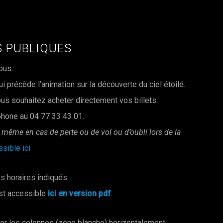
 PUBLIQUES
ous:
 précède l’animation sur la découverte du ciel étoilé.
us souhaitez acheter directement vos billets.
phone au 04 77 33 43 01.
s même en cas de perte ou de vol ou d’oubli lors de la
essible
ici
s horaires indiqués.
st accessible
ici en version pdf
.
ser les colonnes (zone blanche) horizontalement.