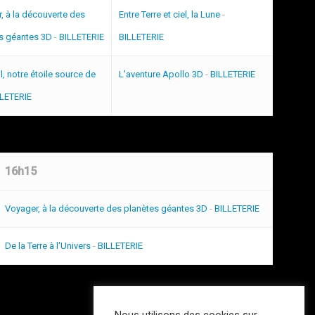
, à la découverte des
Entre Terre et ciel, la Lune
-
s géantes 3D
-
BILLETERIE
BILLETERIE
l, notre étoile source de
L'aventure Apollo 3D
-
BILLETERIE
LLETERIE
16h15
Voyager, à la découverte des planètes géantes 3D
-
BILLETERIE
De la Terre à l'Univers
-
BILLETERIE