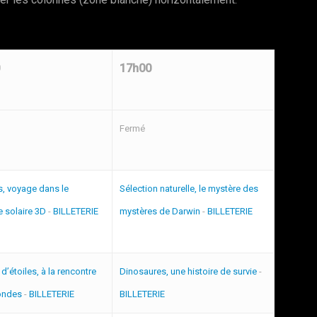
17h00
Fermé
s, voyage dans le
Sélection naturelle, le mystère des
 solaire 3D
-
BILLETERIE
mystères de Darwin
-
BILLETERIE
d’étoiles, à la rencontre
Dinosaures, une histoire de survie
-
ondes
-
BILLETERIE
BILLETERIE