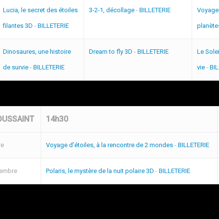
Lucia, le secret des étoiles
3-2-1, décollage
-
BILLETERIE
Voyager
filantes 3D
-
BILLETERIE
planète
Dinosaures, une histoire
Dream to fly 3D
-
BILLETERIE
Le Solei
de survie
-
BILLETERIE
vie
-
BI
OUSSAINT
14h30
re
Voyage d’étoiles, à la rencontre de 2 mondes
-
BILLETERIE
vembre
Polaris, le mystère de la nuit polaire 3D
-
BILLETERIE