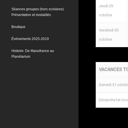
Jeudi 29
Séances groupes (hors scolaires):
Présentation et modalités
octobre
Boutique
Vendredi 30
Événements 2025-2019
octobre
Histoire: De Manufrance au
Planétarium
VACANCES T
Samedi 31 octob
Dimanche1er no