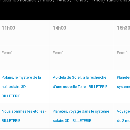
11h00
14h00
15h30
Fermé
Fermé
Fermé
Polaris, le mystère de la
Au-delà du Soleil, à la recherche
Planète
nuit polaire 3D
-
d’une nouvelle Terre
-
BILLETERIE
système
BILLETERIE
Nous sommes les étoiles
-
Planètes, voyage dans le système
Voyage 
BILLETERIE
solaire 3D
-
BILLETERIE
de 2 m