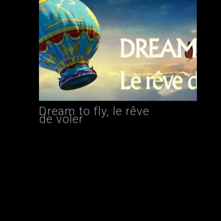
Dream to fly, le rêve
de voler